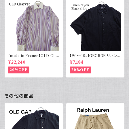
【made in France】OLD Cha
【90～00s】GEORGE リネンレ
rvet ストライプ 切り替え 紫
ーヨンシャツ 黒 ボックスシルエ
¥22,240
¥7,184
ット XL
20%OFF
20%OFF
その他の商品