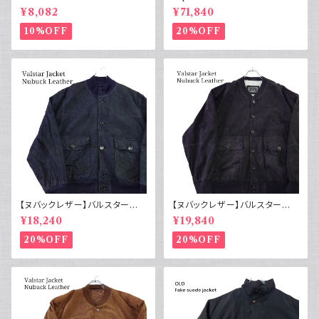
スト フランス軍GAOモチーフ 管
ジャケット コットンピケ 動物ボ
¥8,082
¥71,840
理番号E217
タン50s
10%OFF
20%OFF
【ヌバックレザー】バルスター型
【ヌバックレザー】バルスター型
ブルゾンジャケット ユーロ古着
ブルゾンジャケット イタリア ヴィ
¥18,240
¥19,840
ヴィンテージ 紺
ンテージ 黒
20%OFF
20%OFF