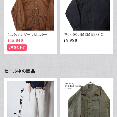
【ヌバックレザー】バルスター型
【90～00s】MEMBERS ONL
ブルゾンジャケット ヴァルスター
Y メンバーズオンリー フェード
¥15,840
¥9,980
ヴィンテージ
スエード ブルゾンジャケット ス
ウェード フェードブラック ライナ
20%OFF
ー付き ポリエステル 90年代 2
000年代
セール中の商品