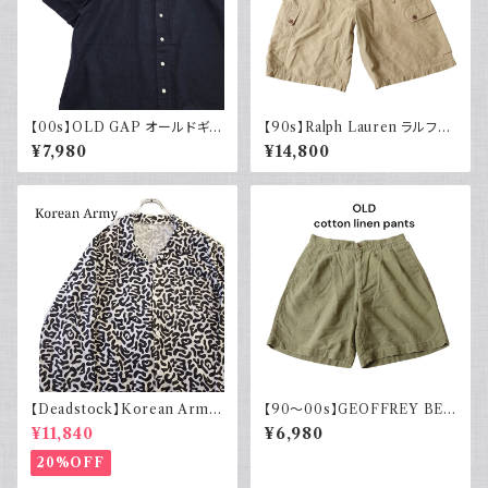
【00s】OLD GAP オールドギャ
【90s】Ralph Lauren ラルフロ
ップ コットンリネンシャツ ブラッ
ーレン カーゴショーツ シルクリ
¥7,980
¥14,800
ク 黒 古着 半袖
ネンコットン イージーパンツ 古
着
【Deadstock】Korean Army
【90～00s】GEOFFREY BEE
韓国軍 バクテリアカモジャケッ
NE コットンリネンショーツ ツー
¥11,840
¥6,980
ト
タック カーキグリーン フェード
古着
20%OFF