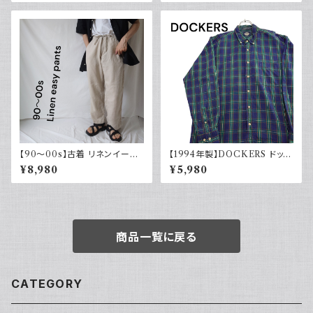
【90～00s】古着 リネンイージ
【1994年製】DOCKERS ドッカ
ーパンツ 夏 32×30 APT9 カジ
ーズ チェックシャツ ボタンダウ
¥8,980
¥5,980
ュアル
ン 古着 アメカジ リーバイス 長
袖
商品一覧に戻る
CATEGORY