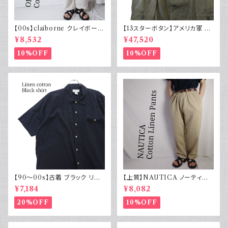
【00s】claiborne クレイボーン
【13スターボタン】アメリカ軍 M
リネンコットンパンツ ツータック
43 HBT ジャケット パッチ 軍物
¥8,532
¥47,520
実物
10%OFF
10%OFF
【90～00s】古着 ブラック リネ
【上質】NAUTICA ノーティカ
ンコットンシャツ 黒 ボックスシ
コットンリネンパンツ ツータック
¥7,184
¥8,082
ルエット
20%OFF
10%OFF