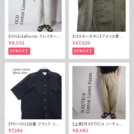
【00s】claiborne クレイボーン
【13スターボタン】アメリカ軍 M
リネンコットンパンツ ツータック
43 HBT ジャケット パッチ 軍物
¥8,532
¥47,520
実物
10%OFF
10%OFF
【90～00s】古着 ブラック リネ
【上質】NAUTICA ノーティカ
ンコットンシャツ 黒 ボックスシ
コットンリネンパンツ ツータック
¥7,184
¥8,082
ルエット