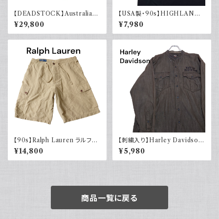
【DEADSTOCK】Australian
【USA製・90s】HIGHLANDE
army オーストラリア軍 グルカ
R 悪魔の戦士 オフィシャルTシ
¥29,800
¥7,980
ショーツ 40s デッドストック フ
ャツ
ラッシャー付き ユーロヴィンテ
ージ ユーロミリタリー 古着 19
44年製
【90s】Ralph Lauren ラルフロ
【刺繍入り】Harley Davidson
ーレン カーゴショーツ シルクリ
ハーレーダビッドソン 長袖シャ
¥14,800
¥5,980
ネンコットン イージーパンツ 古
ツ 古着 ノーカラー
着
商品一覧に戻る