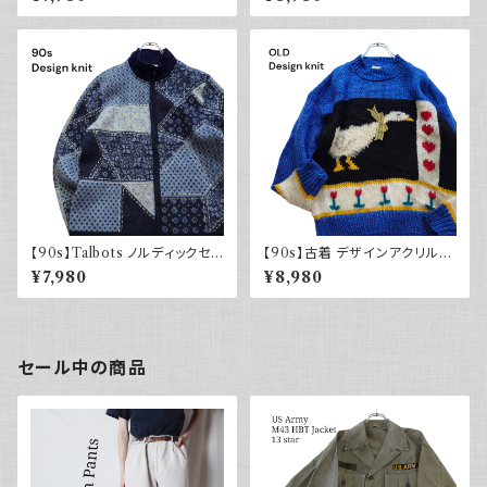
コットンラミー レディース古着
ジ セーター ウール
セーター 襟付き ジップ
【90s】Talbots ノルディックセ
【90s】古着 デザインアクリルニ
ーター ジップアップ メリノウー
ット レトロ アニマル柄 ブルー ブ
¥7,980
¥8,980
ル 90年代 デザイン古着 ニット
ラック モックネック 花柄 ハート
セール中の商品