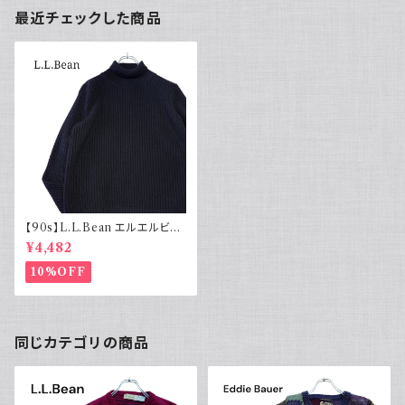
最近チェックした商品
【90s】L.L.Bean エルエルビー
ン タートルネックセーター ブラ
¥4,482
ック
10%OFF
同じカテゴリの商品