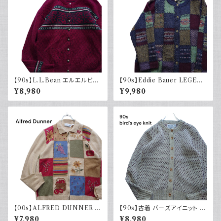
【90s】L.L.Bean エルエルビー
【90s】Eddie Bauer LEGEN
ン チロルニット カーディガン セ
D エディーバウアー レジェンド
¥8,980
¥9,980
ーター ボルドー メタルボタン 古
総柄ニット カーディガン ウール
着 ヴィンテージ
レトロ 90年代
【00s】ALFRED DUNNER ア
【90s】古着 バーズアイニット カ
ルフレッドダナー デザインニット
ーディガン ベージュ ヴィンテー
¥7,980
¥8,980