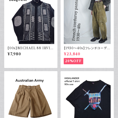
【00s】MICHAEL 88 IRVIN
【1930～40s】フレンチコーデュ
デザインニット ジップアップ エ
ロイパンツ ヴィンテージ ループ
¥7,980
¥23,840
ルボーパッチ 古着 レトロ モード
付 刺繍タグ
アクリル
20%OFF