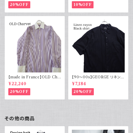
20%OFF
10%OFF
【made in France】OLD Cha
【90～00s】GEORGE リネンレ
rvet ストライプ 切り替え 紫
ーヨンシャツ 黒 ボックスシルエ
¥22,240
¥7,184
ット XL
20%OFF
20%OFF
その他の商品