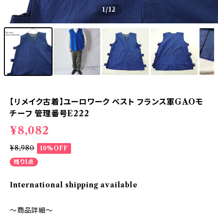
1
/12
【リメイク古着】ユーロワーク ベスト フランス軍GAOモ
チーフ 管理番号E222
¥8,082
¥8,980
10%OFF
残り1点
International shipping available
～商品詳細～