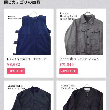
同じカテゴリの商品
【リメイク古着】ユーロワーク ベ
【special】フレンチハンティング
スト フランス軍GAOモチーフ 管
ジャケット コットンピケ 動物ボ
¥8,082
¥71,840
理番号E217
タン50s
10%OFF
20%OFF