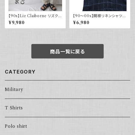
【90s】Liz Claiborne リズクレ
【90～00s】開襟リネンシャツ
イボーン コットンリネンパンツ
チェック オープンカラー 古着 ボ
¥9,980
¥6,980
ツータック ワイド スラックス 古
ックスシルエット ネイビー フェ
着
ード
商品一覧に戻る
CATEGORY
Military
T Shirts
Polo shirt