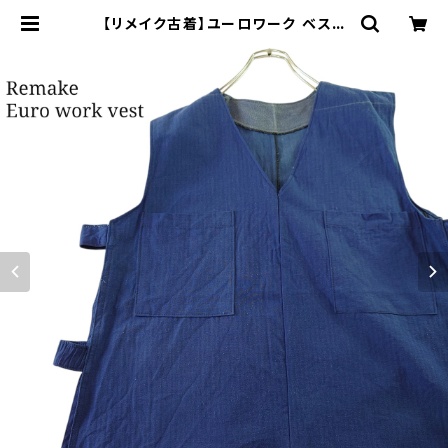
【リメイク古着】ユーロワーク ベスト
フランス軍GAOモチーフ 管理番号E
222 | オンライン古着屋 9chord