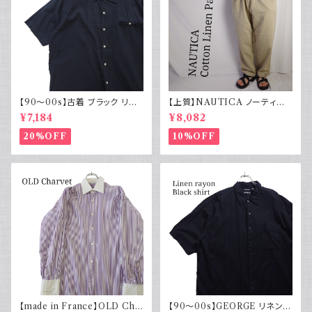
【90～00s】古着 ブラック リネ
【上質】NAUTICA ノーティカ
ンコットンシャツ 黒 ボックスシ
コットンリネンパンツ ツータック
¥7,184
¥8,082
ルエット
20%OFF
10%OFF
【made in France】OLD Cha
【90～00s】GEORGE リネンレ