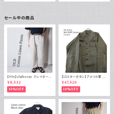
000年代
セール中の商品
【00s】claiborne クレイボーン
【13スターボタン】アメリカ軍 M
リネンコットンパンツ ツータック
43 HBT ジャケット パッチ 軍物
¥8,532
¥47,520
実物
10%OFF
10%OFF