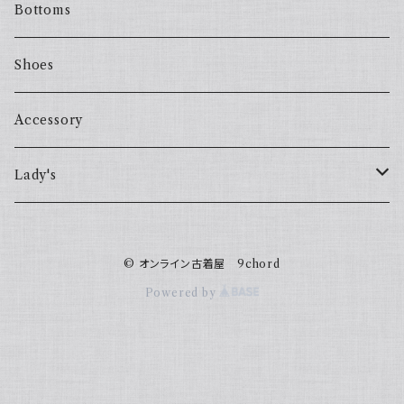
Bottoms
Shoes
Accessory
Lady's
one piece
© オンライン古着屋 9chord
Sweater
Powered by