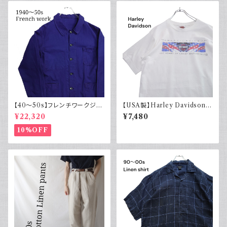
【40～50s】フレンチワークジャ
【USA製】Harley Davidson
ケット インディゴ Vポケット ヴィ
ハーレーダビッドソン プリントT
¥22,320
¥7,480
ンテージ
シャツ 古着 ホワイト 白 2002
年 100周年
10%OFF