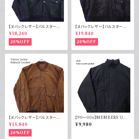
【ヌバックレザー】バルスター型
【ヌバックレザー】バルスター型
ブルゾンジャケット ユーロ古着
ブルゾンジャケット イタリア ヴィ
¥18,240
¥19,840
ヴィンテージ 紺
ンテージ 黒
20%OFF
20%OFF
【ヌバックレザー】バルスター型
【90～00s】MEMBERS ONL
ブルゾンジャケット ヴァルスター
Y メンバーズオンリー フェード
¥15,840
¥9,980
ヴィンテージ
スエード ブルゾンジャケット ス
ウェード フェードブラック ライナ
20%OFF
ー付き ポリエステル 90年代 2