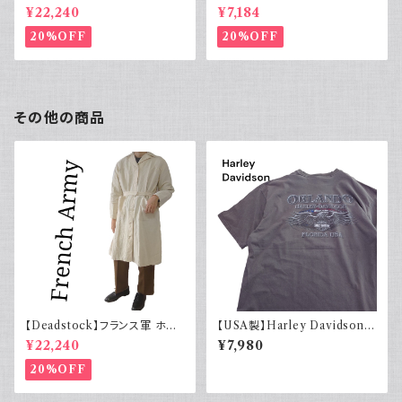
rvet ストライプ 切り替え 紫
ーヨンシャツ 黒 ボックスシルエ
¥22,240
¥7,184
ット XL
20%OFF
20%OFF
その他の商品
【Deadstock】フランス軍 ホス
【USA製】Harley Davidson
ピタルコート リネンコート シン
ハーレーダビッドソン プリントT
¥22,240
¥7,980
グル
シャツ 古着 フェードグレー 00s
イーグル 大きめ
20%OFF