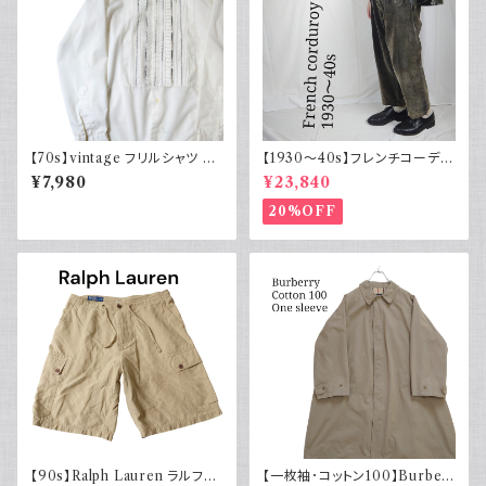
【70s】vintage フリルシャツ ヴ
【1930～40s】フレンチコーデュ
ィンテージ古着 長袖シャツ ドレ
ロイパンツ ヴィンテージ ダーク
¥7,980
¥23,840
スシャツ 白 ホワイト系 1970年
ブラウン
代 レトロ
20%OFF
【90s】Ralph Lauren ラルフロ
【一枚袖･コットン100】Burber