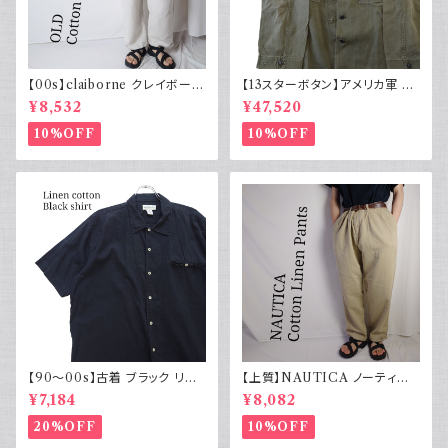
【00s】claiborne クレイボーン
【13スターボタン】アメリカ軍 M
リネンコットンパンツ ツータック
43 HBT ジャケット パッチ 軍物
¥8,532
¥47,520
実物
10%OFF
10%OFF
【90～00s】古着 ブラック リネ
【上質】NAUTICA ノーティカ
ンコットンシャツ 黒 ボックスシ
コットンリネンパンツ ツータック
¥7,184
¥8,082
ルエット
20%OFF
10%OFF