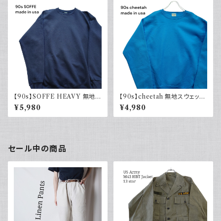
【90s】SOFFE HEAVY 無地ス
【90s】cheetah 無地スウェット
ウェット Plain sweatshirt 90
Plain sweatshirt 水色 ライト
¥5,980
¥4,980
年代 古着 USA製
ブルー 古着 USA製
セール中の商品