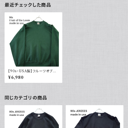
最近チェックした商品
【90s・USA製】フルーツオブザ
ルーム 無地スウェット 緑 ヘビー
¥6,980
ウェイト
同じカテゴリの商品