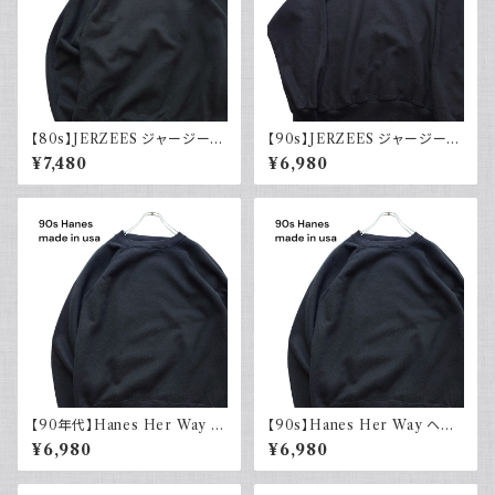
【80s】JERZEES ジャージーズ
【90s】JERZEES ジャージーズ
Plain sweatshirt 無地スウェッ
Plain sweatshirt 無地スウェッ
¥7,480
¥6,980
ト ブラック 黒 ラグランスリーブ
ト ブラック 黒 USA製 古着
USA製 古着
【90年代】Hanes Her Way ヘ
【90s】Hanes Her Way ヘイ
インズ Plain sweatshirt 無地
ンズ Plain sweatshirt 無地ス
¥6,980
¥6,980
スウェット ブラック 黒 ラグラン
ウェット ブラック 黒 ラグランス
スリーブ USA製 アメリカ古着
リーブ USA製 古着
90s