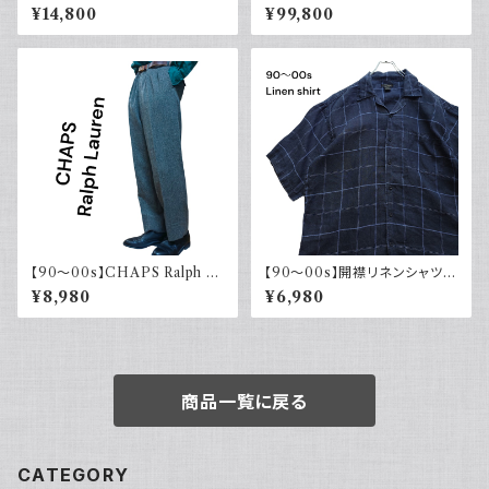
ーレン カーゴショーツ シルクリ
ry バーバリー コート コマンダ
¥14,800
¥99,800
ネンコットン イージーパンツ 古
ーII
着
【90～00s】CHAPS Ralph La
【90～00s】開襟リネンシャツ
uren チャップス ラルフローレン
チェック オープンカラー 古着 ボ
¥8,980
¥6,980
ックスシルエット ネイビー フェ
ード
商品一覧に戻る
CATEGORY