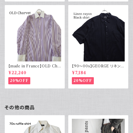
【made in France】OLD Cha
【90～00s】GEORGE リネンレ
rvet ストライプ 切り替え 紫
ーヨンシャツ 黒 ボックスシルエ
¥22,240
¥7,184
ット XL
20%OFF
20%OFF
その他の商品