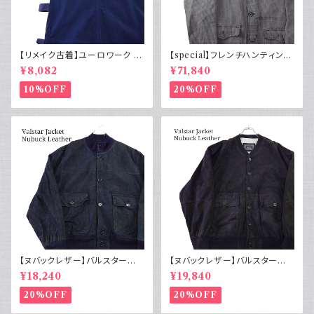
【リメイク古着】ユーロワーク ベ
【special】フレンチハンティング
スト フランス軍GAOモチーフ 管
ジャケット コットンピケ 動物ボ
¥8,082
¥71,840
理番号E217
タン50s
10%OFF
20%OFF
【ヌバックレザー】バルスター型
【ヌバックレザー】バルスター型
ブルゾンジャケット ユーロ古着
ブルゾンジャケット イタリア ヴィ
¥18,240
¥19,840
ヴィンテージ 紺
ンテージ 黒
20%OFF
20%OFF