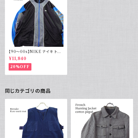
【90～00s】NIKE ナイキ トラ
ックジャケット 袖ロゴ ビッグサ
¥11,840
イズ
20%OFF
同じカテゴリの商品