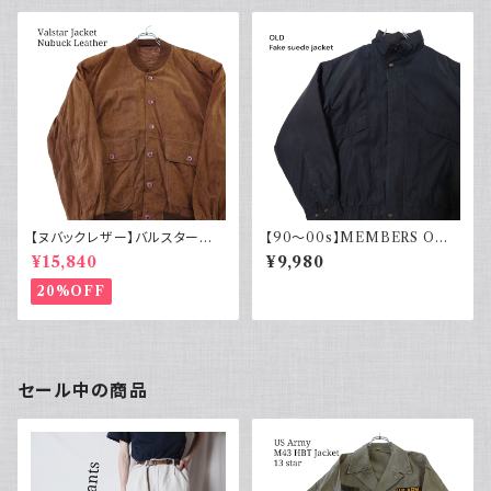
【ヌバックレザー】バルスター型
【90～00s】MEMBERS ONL
ブルゾンジャケット ヴァルスター
Y メンバーズオンリー フェード
¥15,840
¥9,980
ヴィンテージ
スエード ブルゾンジャケット ス
ウェード フェードブラック ライナ
20%OFF
ー付き ポリエステル 90年代 2
000年代
セール中の商品