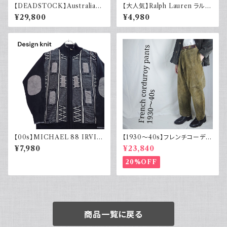
【DEADSTOCK】Australian
【大人気】Ralph Lauren ラルフ
army オーストラリア軍 グルカ
ローレン チノパン アイボリー
¥29,800
¥4,980
ショーツ 40s デッドストック フ
ラッシャー付き ユーロヴィンテ
ージ ユーロミリタリー 古着 19
44年製
【00s】MICHAEL 88 IRVIN
【1930～40s】フレンチコーデュ
デザインニット ジップアップ エ
ロイパンツ ヴィンテージ ループ
¥7,980
¥23,840
ルボーパッチ 古着 レトロ モード
付 刺繍タグ
アクリル
20%OFF
商品一覧に戻る