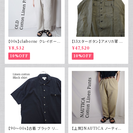
【00s】claiborne クレイボーン
【13スターボタン】アメリカ軍 M
リネンコットンパンツ ツータック
43 HBT ジャケット パッチ 軍物
¥8,532
¥47,520
実物
10%OFF
10%OFF
【90～00s】古着 ブラック リネ
【上質】NAUTICA ノーティカ
ンコットンシャツ 黒 ボックスシ
コットンリネンパンツ ツータック