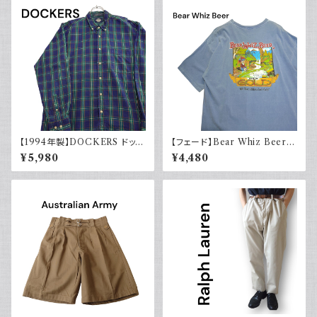
【1994年製】DOCKERS ドッカ
【フェード】Bear Whiz Beer
ーズ チェックシャツ ボタンダウ
プリントTシャツ 両面プリント バ
¥5,980
¥4,480
ン 古着 アメカジ リーバイス 長
ックプリント 古着 XL COMFO
袖
RT COLORS コンフォートカラ
ーズ