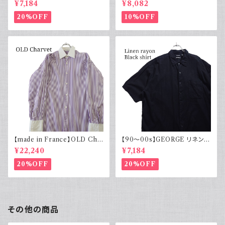
¥7,184
¥8,082
ルエット
20%OFF
10%OFF
【made in France】OLD Cha
【90～00s】GEORGE リネンレ
rvet ストライプ 切り替え 紫
ーヨンシャツ 黒 ボックスシルエ
¥22,240
¥7,184
ット XL
20%OFF
20%OFF
その他の商品