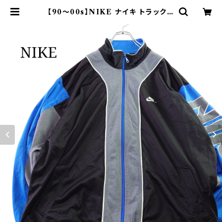
【90～00s】NIKE ナイキ トラックジ
ャケット 袖ロゴ ビッグサイズ | オン
ライン古着屋 9chord