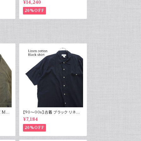
¥14,240
76C
20%OFF
 M43
【90～00s】古着 ブラック リネン
物 実物
コットンシャツ 黒 ボックスシルエッ
¥7,184
ト
20%OFF