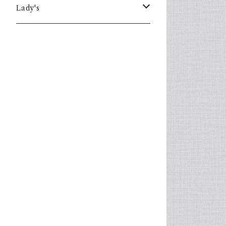
Lady's
one piece
Sweater