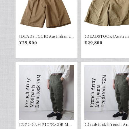
【DEADSTOCK】Australian ar
【DEADSTOCK】Australi
my オーストラリア軍 グルカショー
my オーストラリア軍 グル
¥29,800
¥29,800
ツ 40s デッドストック フラッシャー
ツ 40s デッドストック フラ
付き ユーロヴィンテージ ユーロミ
付き ユーロヴィンテージ 
リタリー 古着 1944年製
リタリー 古着 1943年製
【ステンシル付き】フランス軍 M64
【Deadstock】French Ar
カーゴパンツ デッドストック 76M
ランス軍 M64 カーゴパン