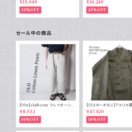
¥15,040
¥14,240
76M
20%OFF
20%OFF
セール中の商品
【00s】claiborne クレイボーン リ
【13スターボタン】アメリカ軍
ネンコットンパンツ ツータック
HBT ジャケット パッチ 軍
¥8,532
¥47,520
10%OFF
10%OFF