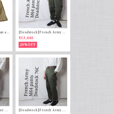
an ar
【Deadstock】French Army フ
カショー
ランス軍 M64 カーゴパンツ 実物
¥13,440
ッシャー
76L
ユーロミ
20%OFF
my フ
【Deadstock】French Army フ
ツ 実物
ランス軍 M64 カーゴパンツ 実物