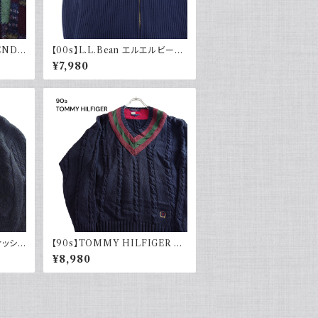
GEND
【00s】L.L.Bean エルエルビーン
 総柄
ドライバーズニット リブ編み ネイ
¥7,980
レトロ
ビー セーター コットンニット 古着
アウトドア
ィッシャ
【90s】TOMMY HILFIGER ト
ー 黒
ミーヒルフィガー オールドトミー
¥8,980
ージ V
チルデンニット コットン セーター
ネイビー 刺繍 90年代