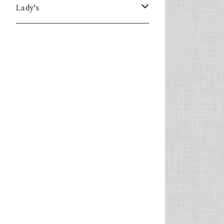
Lady's
one piece
Sweater