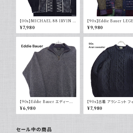
【00s】MICHAEL 88 IRVIN デ
【90s】Eddie Bauer LE
ザインニット ジップアップ エルボ
エディーバウアー レジェンド
¥7,980
¥9,980
ーパッチ 古着 レトロ モード アクリ
ニット カーディガン ウール 
ル
90年代
【90s】Eddie Bauer エディーバ
【90s】古着 アランニット フ
ウアー コットンニット ハーフジップ
マンセーター ブラックネイビ
¥6,980
¥7,980
USA製 グレー 90年代 古着
紺 ウール 90年代 ヴィンテ
intage
セール中の商品