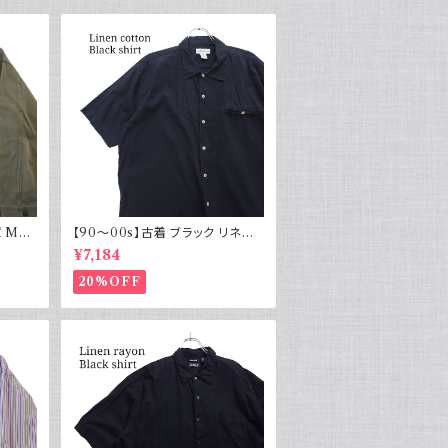
 M43
【90～00s】古着 ブラック リネン
物 実物
コットンシャツ 黒 ボックスシルエッ
¥7,184
ト
20%OFF